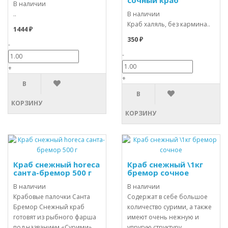
сочный краб
В наличии
..
В наличии
Краб халяль, без кармина..
1444 ₽
350 ₽
-
-
+
+
В
В
КОРЗИНУ
КОРЗИНУ
Краб снежный horeca
Краб снежный \1кг
санта-бремор 500 г
бремор сочное
В наличии
В наличии
Крабовые палочки Санта
Содержат в себе большое
Бремор Снежный краб
количество сурими, а также
готовят из рыбного фарша
имеют очень нежную и
под названием «Сурими».
упругую структуру.