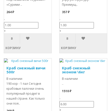
«Сурими ..
Преимущ..
264 ₽
357 ₽
-
-
+
+
В
В
КОРЗИНУ
КОРЗИНУ
Краб снежный вичи
Краб снежный
500г
эконом \6кг
В наличии
В наличии
190 кор - 1 пал Сегодня
..
крабовые палочки очень
1510 ₽
популярный продукт в
нашей стране. Как только
-
они поя..
+
269 ₽