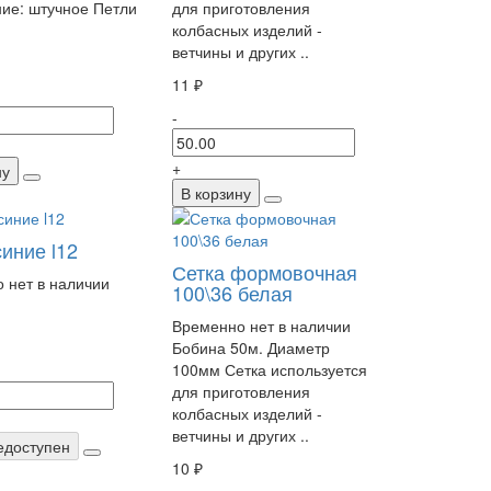
ие: штучное Петли
для приготовления
колбасных изделий -
ветчины и других ..
11 ₽
-
+
ну
В корзину
иние l12
Сетка формовочная
 нет в наличии
100\36 белая
Временно нет в наличии
Бобина 50м. Диаметр
100мм Сетка используется
для приготовления
колбасных изделий -
ветчины и других ..
едоступен
10 ₽