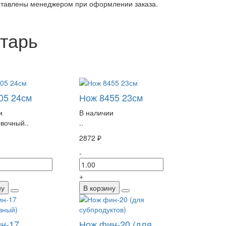
оставлены менеджером при оформлении заказа.
тарь
05 24см
Нож 8455 23см
и
В наличии
вочный..
..
2872 ₽
-
+
ну
В корзину
н-17
Нож фин-20 (для