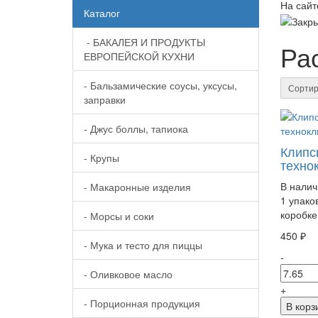
На сайт
Каталог
- БАКАЛЕЯ И ПРОДУКТЫ
Ра
ЕВРОПЕЙСКОЙ КУХНИ
- Бальзамические соусы, уксусы,
Сортир
заправки
- Джус боллы, тапиока
Клипс
- Крупы
техно
В налич
- Макаронные изделия
1 упаков
коробке
- Морсы и соки
450 ₽
- Мука и тесто для пиццы
-
- Оливковое масло
+
- Порционная продукция
В корз