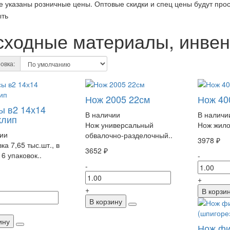
е указаны розничные цены. Оптовые скидки и спец цены будут пр
сходные материалы, инвен
овка:
Нож 2005 22см
Нож 40
ы в2 14х14
В наличии
В наличи
клип
Нож универсальный
Нож жило
ии
обвалочно-разделочный..
3978 ₽
ка 7,65 тыс.шт., в
3652 ₽
 6 упаковок..
-
-
+
+
В корзи
В корзину
ину
Нож фи