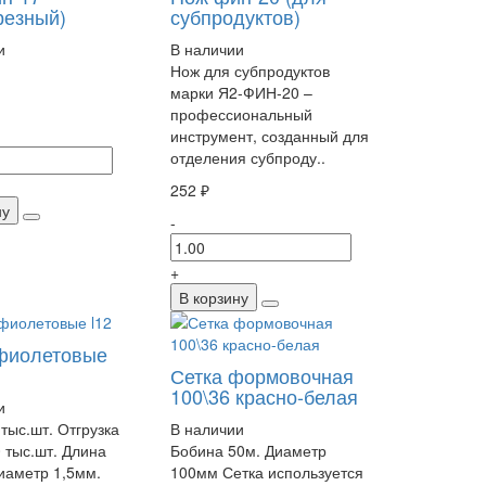
резный)
субпродуктов)
и
В наличии
Нож для субпродуктов
марки Я2-ФИН-20 –
профессиональный
инструмент, созданный для
отделения субпроду..
252 ₽
ну
-
+
В корзину
фиолетовые
Сетка формовочная
100\36 красно-белая
и
тыс.шт. Отгрузка
В наличии
0 тыс.шт. Длина
Бобина 50м. Диаметр
иаметр 1,5мм.
100мм Сетка используется