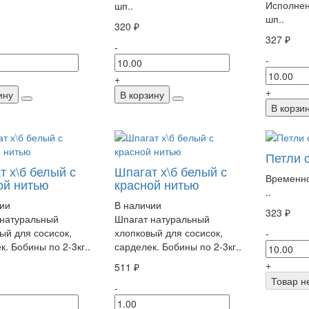
Исполнен
шп..
шп..
320 ₽
327 ₽
-
-
+
+
ину
В корзину
В корзи
Петли с
т х\б белый с
Шпагат х\б белый с
Временно
ой нитью
красной нитью
..
ии
В наличии
323 ₽
 натуральный
Шпагат натуральный
ый для сосисок,
хлопковый для сосисок,
-
к. Бобины по 2-3кг..
сарделек. Бобины по 2-3кг..
+
511 ₽
Товар н
-