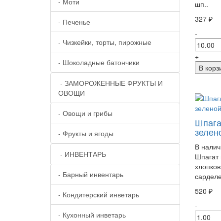
- Моти
шп..
327 ₽
- Печенье
-
- Чизкейки, торты, пирожные
+
- Шоколадные батончики
В корз
- ЗАМОРОЖЕННЫЕ ФРУКТЫ И
ОВОЩИ
- Овощи и грибы
Шпага
зелен
- Фрукты и ягоды
В налич
- ИНВЕНТАРЬ
Шпагат
хлопков
- Барный инвентарь
сарделе
520 ₽
- Кондитерский инветарь
-
- Кухонный инветарь