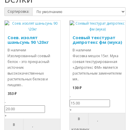
Сортировка:
Соев. изолят
Соевый текстурат
шаньсунь 90 \20кг
дипротекс фм (мука)
В наличии
В наличии
Изолированный соевый
Фасовка мешок 15кг. Мука
белок – это прекрасный
соевая текстурированная
источник
«Дипротекс ФМ» является
высококачественных
растительным заменителем
растительных белков и
мя..
пищево..
130 ₽
353 ₽
-
-
+
+
В
В
КОРЗИНУ