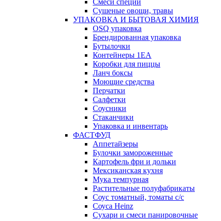
Смеси специй
Сушеные овощи, травы
УПАКОВКА И БЫТОВАЯ ХИМИЯ
OSQ упаковка
Брендированная упаковка
Бутылочки
Контейнеры 1ЕА
Коробки для пиццы
Ланч боксы
Моющие средства
Перчатки
Салфетки
Соусники
Стаканчики
Упаковка и инвентарь
ФАСТФУД
Аппетайзеры
Булочки замороженные
Картофель фри и дольки
Мексиканская кухня
Мука темпурная
Растительные полуфабрикаты
Соус томатный, томаты с/с
Соуса Heinz
Сухари и смеси панировочные