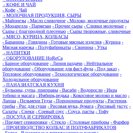
- КОФЕ И ЧАЙ
- Кофе
- Чай
- МОЛОЧНАЯ ПРОДУКЦИЯ, СЫРЫ
- Майонезы
- Масло сливочное
- Молоко, молочные продукты
- Моцарелла
- Пармезан
- Прочие сыры
- Сливки молочные
-
Сыры с благородной плесенью
- Сыры творожные, сливочные
- МЯСО, КУРИЦА, КОЛБАСЫ
- Баранина
- Говядина
- Готовые мясные изделия
- Курица
-
Мясная нарезка
- Полуфабрикаты
- Свинина
- Утка
- НАПИТКИ
- ОБОРУДОВАНИЕ HoReCa
- Барное оборудование
- Линия раздачи
- Нейтральное
оборудование
- Оборудование для фаст-фуда
- Под заказ
-
Тепловое оборудование
- Технологическое оборудование
-
Холодильное оборудование
- ПАНАЗИАТСКАЯ КУХНЯ
- Бульоны, супы, приправы
- Васаби
- Водоросли
- Икра
тобико и масага
- Имбирь,редька
- Кокосовое молоко и масло
-
Лапша
- Пельмени Гедза
- Порционные продукты
- Растения,
грибы
- Рис для суши
- Рисовая мука, бумага
- Рисовый уксус
-
Салаты
- Снеки
- Соевый соус
- Соуса, пасты
- Тофу
- ПОСУДА И СЕРВИРОВКА
- Предмет сервировки
- Стекло
- Столовые приборы
- Фарфор
- ПРОИЗВОДСТВО КОЛБАС И ПОЛУФАБРИКАТОВ
- Белки
- Вакуумные и термоусадочные пакеты
-