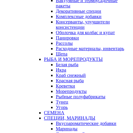
Вакуумные и термоусадочные
пакеты
Декоративные специи
Комплексные добавки
Консерванты, улучшители
консистенции
Оболочка для колбас и купат
Панировки
Рассолы
Расходные материалы, инвентарь
Щепа
РЫБА И МОРЕПРОДУКТЫ
Белая рыба
Икра
Краб снежный
Красная рыба
Креветки
Морепродукты
Рыбные полуфабрикаты
Тунец
Угорь
СЕМЕНА
СПЕЦИИ, МАРИНАДЫ
Вкусоароматические добавки
Маринады