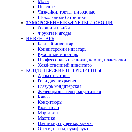
Моти
Печенье
Чизкейки, торты, пирожные
Шоколадные батончики
ЗАМОРОЖЕННЫЕ ФРУКТЫ И ОВОЩИ
Овощи и грибы
Фрукты и ягоды
ИНВЕНТАРЬ
Барный инвентарь
Кондитерский инветарь
Кухонный инветарь
Профессональные ножи, камни, ножеточки
Хозяйственный инвентарь
КОНДИТЕРСКИЕ ИНГРЕДИЕНТЫ
Ароматизаторы
Гели для покрытия
Глазурь кондитерская
Желеобразователи, загустители
Какао
Конфитюры
Красители
Маргарин
Мастика
Начинки, сгущенка, кремы
Орехи, пасты, сухофрукты