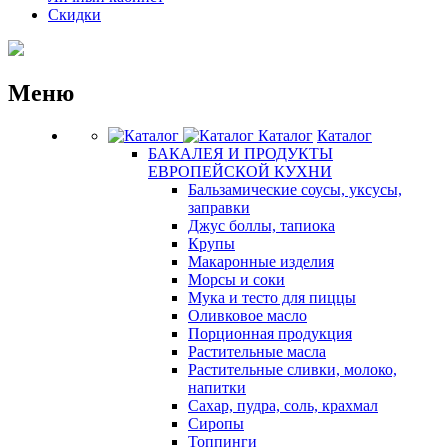
Скидки
Меню
Каталог
Каталог
БАКАЛЕЯ И ПРОДУКТЫ
ЕВРОПЕЙСКОЙ КУХНИ
Бальзамические соусы, уксусы,
заправки
Джус боллы, тапиока
Крупы
Макаронные изделия
Морсы и соки
Мука и тесто для пиццы
Оливковое масло
Порционная продукция
Растительные масла
Растительные сливки, молоко,
напитки
Сахар, пудра, соль, крахмал
Сиропы
Топпинги