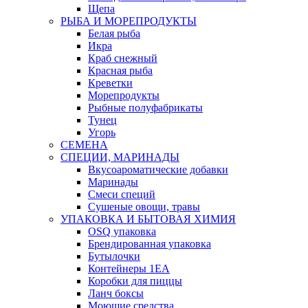
Щепа
РЫБА И МОРЕПРОДУКТЫ
Белая рыба
Икра
Краб снежный
Красная рыба
Креветки
Морепродукты
Рыбные полуфабрикаты
Тунец
Угорь
СЕМЕНА
СПЕЦИИ, МАРИНАДЫ
Вкусоароматические добавки
Маринады
Смеси специй
Сушеные овощи, травы
УПАКОВКА И БЫТОВАЯ ХИМИЯ
OSQ упаковка
Брендированная упаковка
Бутылочки
Контейнеры 1ЕА
Коробки для пиццы
Ланч боксы
Моющие средства