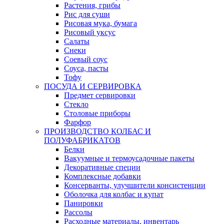
Растения, грибы
Рис для суши
Рисовая мука, бумага
Рисовый уксус
Салаты
Снеки
Соевый соус
Соуса, пасты
Тофу
ПОСУДА И СЕРВИРОВКА
Предмет сервировки
Стекло
Столовые приборы
Фарфор
ПРОИЗВОДСТВО КОЛБАС И
ПОЛУФАБРИКАТОВ
Белки
Вакуумные и термоусадочные пакеты
Декоративные специи
Комплексные добавки
Консерванты, улучшители консистенции
Оболочка для колбас и купат
Панировки
Рассолы
Расходные материалы, инвентарь