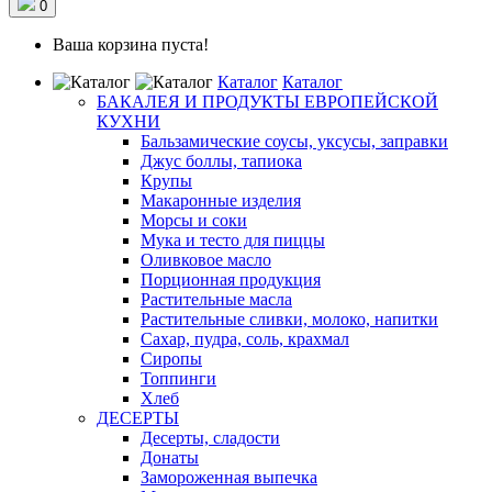
0
Ваша корзина пуста!
Каталог
Каталог
БАКАЛЕЯ И ПРОДУКТЫ ЕВРОПЕЙСКОЙ
КУХНИ
Бальзамические соусы, уксусы, заправки
Джус боллы, тапиока
Крупы
Макаронные изделия
Морсы и соки
Мука и тесто для пиццы
Оливковое масло
Порционная продукция
Растительные масла
Растительные сливки, молоко, напитки
Сахар, пудра, соль, крахмал
Сиропы
Топпинги
Хлеб
ДЕСЕРТЫ
Десерты, сладости
Донаты
Замороженная выпечка