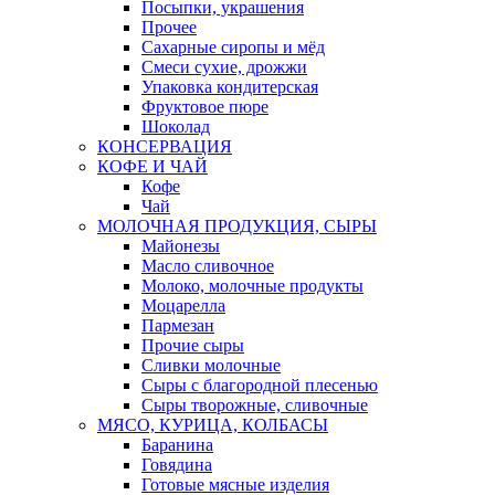
Посыпки, украшения
Прочее
Сахарные сиропы и мёд
Смеси сухие, дрожжи
Упаковка кондитерская
Фруктовое пюре
Шоколад
КОНСЕРВАЦИЯ
КОФЕ И ЧАЙ
Кофе
Чай
МОЛОЧНАЯ ПРОДУКЦИЯ, СЫРЫ
Майонезы
Масло сливочное
Молоко, молочные продукты
Моцарелла
Пармезан
Прочие сыры
Сливки молочные
Сыры с благородной плесенью
Сыры творожные, сливочные
МЯСО, КУРИЦА, КОЛБАСЫ
Баранина
Говядина
Готовые мясные изделия