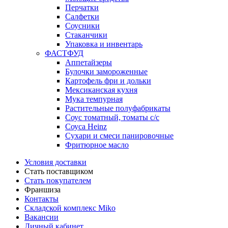
Перчатки
Салфетки
Соусники
Стаканчики
Упаковка и инвентарь
ФАСТФУД
Аппетайзеры
Булочки замороженные
Картофель фри и дольки
Мексиканская кухня
Мука темпурная
Растительные полуфабрикаты
Соус томатный, томаты с/с
Соуса Heinz
Сухари и смеси панировочные
Фритюрное масло
Условия доставки
Стать поставщиком
Стать покупателем
Франшиза
Контакты
Складской комплекс Miko
Вакансии
Личный кабинет