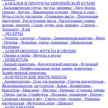
- БАКАЛЕЯ И ПРОДУКТЫ ЕВРОПЕЙСКОЙ КУХНИ
- Бальзамические соусы, уксусы, заправки
- Джус боллы,
тапиока
- Крупы
- Макаронные изделия
- Морсы и соки
-
Мука и тесто для пиццы
- Оливковое масло
- Порционная
продукция
- Растительные масла
- Растительные сливки,
молоко, напитки
- Сахар, пудра, соль, крахмал
- Сиропы
-
Топпинги
- Хлеб
- ДЕСЕРТЫ
- Десерты, сладости
- Донаты
- Замороженная выпечка
- Моти
- Печенье
- Чизкейки, торты, пирожные
- Шоколадные
батончики
- ЗАМОРОЖЕННЫЕ ФРУКТЫ И ОВОЩИ
- Овощи и грибы
- Фрукты и ягоды
- ИНВЕНТАРЬ
- Барный инвентарь
- Кондитерский инветарь
- Кухонный
инветарь
- Профессональные ножи, камни, ножеточки
-
Хозяйственный инвентарь
- КОНДИТЕРСКИЕ ИНГРЕДИЕНТЫ
- Ароматизаторы
- Гели для покрытия
- Глазурь кондитерская
-
Желеобразователи, загустители
- Какао
- Конфитюры
-
Красители
- Маргарин
- Мастика
- Начинки, сгущенка, кремы
- Орехи, пасты, сухофрукты
- Посыпки, украшения
- Прочее
-
Сахарные сиропы и мёд
- Смеси сухие, дрожжи
- Упаковка
кондитерская
- Фруктовое пюре
- Шоколад
- КОНСЕРВАЦИЯ