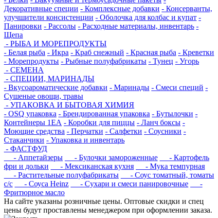
Декоративные специи
- Комплексные добавки
- Консерванты,
улучшители консистенции
- Оболочка для колбас и купат
-
Панировки
- Рассолы
- Расходные материалы, инвентарь
-
Щепа
- РЫБА И МОРЕПРОДУКТЫ
- Белая рыба
- Икра
- Краб снежный
- Красная рыба
- Креветки
- Морепродукты
- Рыбные полуфабрикаты
- Тунец
- Угорь
- СЕМЕНА
- СПЕЦИИ, МАРИНАДЫ
- Вкусоароматические добавки
- Маринады
- Смеси специй
-
Сушеные овощи, травы
- УПАКОВКА И БЫТОВАЯ ХИМИЯ
- OSQ упаковка
- Брендированная упаковка
- Бутылочки
-
Контейнеры 1ЕА
- Коробки для пиццы
- Ланч боксы
-
Моющие средства
- Перчатки
- Салфетки
- Соусники
-
Стаканчики
- Упаковка и инвентарь
- ФАСТФУД
- Аппетайзеры
- Булочки замороженные
- Картофель
фри и дольки
- Мексиканская кухня
- Мука темпурная
- Растительные полуфабрикаты
- Соус томатный, томаты
с/с
- Соуса Heinz
- Сухари и смеси панировочные
-
Фритюрное масло
На сайте указаны розничные цены. Оптовые скидки и спец
цены будут проставлены менеджером при оформлении заказа.