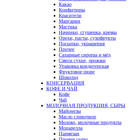
Какао
Конфитюры
Красители
Маргарин
Мастика
Начинки, сгущенка, кремы
Орехи, пасты, сухофрукты
Посыпки, украшения
Прочее
Сахарные сиропы и мёд
Смеси сухие, дрожжи
Упаковка кондитерская
Фруктовое пюре
Шоколад
КОНСЕРВАЦИЯ
КОФЕ И ЧАЙ
Кофе
Чай
МОЛОЧНАЯ ПРОДУКЦИЯ, СЫРЫ
Майонезы
Масло сливочное
Молоко, молочные продукты
Моцарелла
Пармезан
Прочие сыры