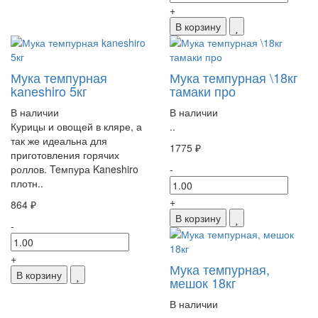
+
В корзину
Мука темпурная
Мука темпурная \18кг
kaneshiro 5кг
тамаки про
В наличии
В наличии
Курицы и овощей в кляре, а
..
так же идеальна для
1775 ₽
приготовления горячих
роллов. Teмпура Kaneshiro
-
плотн..
+
864 ₽
В корзину
-
+
Мука темпурная,
В корзину
мешок 18кг
В наличии
..