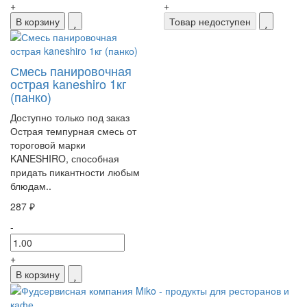
+
+
В корзину
Товар недоступен
Смесь панировочная
острая kaneshiro 1кг
(панко)
Доступно только под заказ
Острая темпурная смесь от
тороговой марки
KANESHIRO, способная
придать пикантности любым
блюдам..
287 ₽
-
+
В корзину