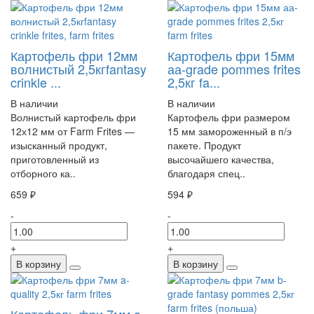
Картофель фри 12мм
Картофель фри 15мм
волнистый 2,5кгfantasy
аа-grade pommes frites
crinkle ...
2,5кг fa...
В наличии
В наличии
Волнистый картофель фри
Картофель фри размером
12х12 мм от Farm Frites —
15 мм замороженный в п/э
изысканный продукт,
пакете. Продукт
приготовленный из
высочайшего качества,
отборного ка..
благодаря спец..
659 ₽
594 ₽
-
-
+
+
В корзину
В корзину
Картофель фри 7мм a-