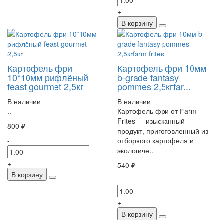
+
В корзину
Картофель фри
Картофель фри 10мм
10*10мм рифлёный
b-grade fantasy
feast gourmet 2,5кг
pommes 2,5кгfar...
В наличии
В наличии
..
Картофель фри от Farm
Frites — изысканный
800 ₽
продукт, приготовленный из
-
отборного картофеля и
экологиче..
+
540 ₽
В корзину
-
+
В корзину