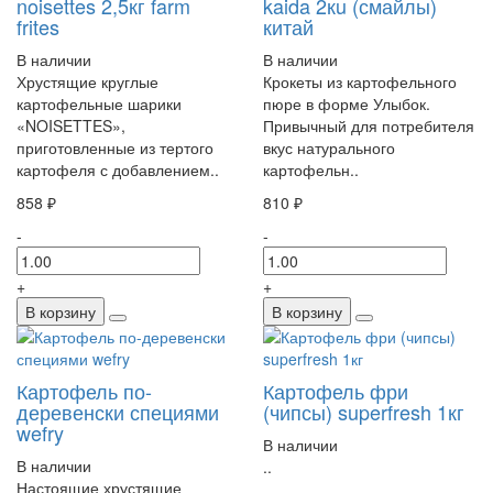
noisettes 2,5кг farm
kaida 2кu (смайлы)
frites
китай
В наличии
В наличии
Хрустящие круглые
Крокеты из картофельного
картофельные шарики
пюре в форме Улыбок.
«NOISETTES»,
Привычный для потребителя
приготовленные из тертого
вкус натурального
картофеля с добавлением..
картофельн..
858 ₽
810 ₽
-
-
+
+
В корзину
В корзину
Картофель по-
Картофель фри
деревенски специями
(чипсы) superfresh 1кг
wefry
В наличии
В наличии
..
Настоящие хрустящие