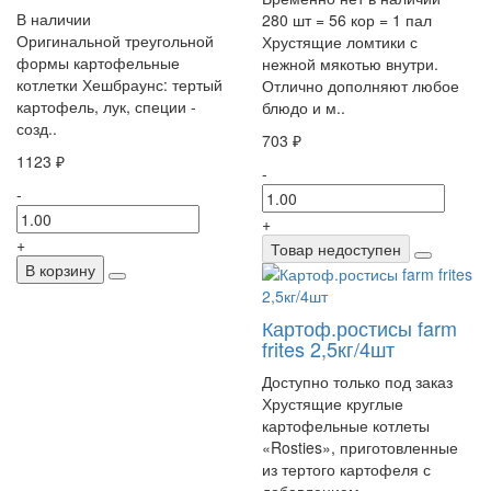
В наличии
280 шт = 56 кор = 1 пал
Оригинальной треугольной
Хрустящие ломтики с
формы картофельные
нежной мякотью внутри.
котлетки Хешбраунс: тертый
Отлично дополняют любое
картофель, лук, специи -
блюдо и м..
созд..
703 ₽
1123 ₽
-
-
+
+
Товар недоступен
В корзину
Картоф.ростисы farm
frites 2,5кг/4шт
Доступно только под заказ
Хрустящие круглые
картофельные котлеты
«Rosties», приготовленные
из тертого картофеля с
добавлением ..