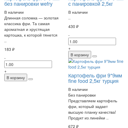
без панировки wefry
с панировкой 2,5кг
В наличии
В наличии
Длинная соломка — золотая
..
классика фри. Та самая
430 ₽
ароматная и хрустящая
картошка, к которой тянется
-
..
+
183 ₽
В корзину
-
+
Картофель фри 9*9мм
В корзину
fine food 2,5кг турция
В наличии
Без панировки
Представляем картофель
фри, который задает
высшую планку качества!
Продукт из линейки ..
672 ₽