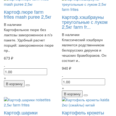
Картоф.пюре farm
frites mash puree 2,5кг
Картоф.хэшбрауны
треугольные с луком
В наличии
2,5кг farm fr...
Картофельное пюре без
В наличии
лактозы замороженное в п/э
Классический хэшбраун
пакете. Удобный расчет
является родственником
порций: замороженное пюре
белорусских дерунов и
пр..
чешских брамбораков. Он
673 ₽
состоит и..
-
940 ₽
-
+
В корзину
+
В корзину
Картоф.шарики
Картофель крокеты