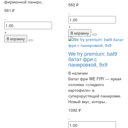
фирменной паниро..
582 ₽
561 ₽
-
-
+
+
В корзину
В корзину
We fry premium: bat9
батат фри с
панировкой, 9х9
В наличии
Батат фри WE FRY — яркая
соломка «сладкого
картофеля» в
суперхрустящей панировке.
Новый вкус, которы..
1092 ₽
-