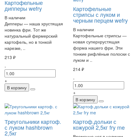
Картофельные
дипперы wefry
Картофельные
стрипсы с луком и
В наличии
черным перцем wefry
Дипперы — наша хрустящая
В наличии
новинка фри. Тот же
Картофельные стрипсы —
натуральный фермерский
новая суперхрустящая
картофель, но в тонкой
форма нашего фри. Эти
нарезке, ..
тонкие рифлёные полоски с
213 ₽
луком и ..
-
214 ₽
-
+
В корзину
+
В корзину
Треугольники картоф.
Картоф.дольки с
с луком hashbrown
кожурой 2,5кг fry me
2,5кг
Временно нет в наличии