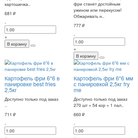
фри станет достойным
картошечка..
ужином или перекусом!
681 ₽
Обжаривать н..
-
777 ₽
-
+
В корзину
+
В корзину
Картофель фри 6*6 в
Картофель фри 6*6 мм
панировке best fries
с панировкой 2,5кг fry
2,5кг
me
Доступно только под заказ
Доступно только под заказ
..
270 шт = 54 кор = 1 пал..
711 ₽
660 ₽
-
-
+
+