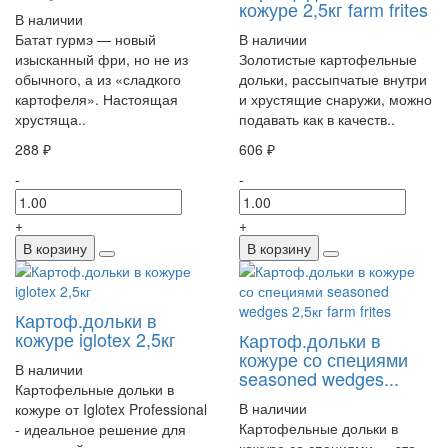
кожуре 2,5кг farm frites
В наличии
Батат гурмэ — новый
В наличии
изысканный фри, но не из
Золотистые картофельные
обычного, а из «сладкого
дольки, рассыпчатые внутри
картофеля». Настоящая
и хрустящие снаружи, можно
хрустяща..
подавать как в качеств..
288 ₽
606 ₽
-
-
+
+
В корзину
В корзину
Картоф.дольки в
кожуре iglotex 2,5кг
Картоф.дольки в
кожуре со специями
В наличии
seasoned wedges...
Картофельные дольки в
В наличии
кожуре от Iglotex Professional
Картофельные дольки в
- идеальное решение для
кожуре со специями — это