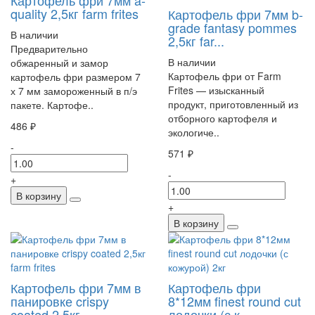
quality 2,5кг farm frites
Картофель фри 7мм b-
grade fantasy pommes
В наличии
2,5кг far...
Предварительно
В наличии
обжаренный и замор
Картофель фри от Farm
картофель фри размером 7
Frites — изысканный
х 7 мм замороженный в п/э
продукт, приготовленный из
пакете. Картофе..
отборного картофеля и
486 ₽
экологиче..
-
571 ₽
-
+
В корзину
+
В корзину
Картофель фри 7мм в
Картофель фри
панировке crispy
8*12мм finest round cut
coated 2,5кг ...
лодочки (с к...