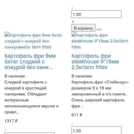
-
+
В корзину
Картофель фри 9мм
Картофель фри
батат сладкий с
steakhouse 9*18мм
кожурой без пани...
2,5кгfarm frites
В наличии
В наличии
Сладкий картофель с
Картофель фри «Стейкхаус»
кожурой в хрустящей
размером 9 х 18 мм
панировке. Обладает
замороженный в п/э пакете.
интересным
Очень широкий картофель
запоминающимся вкусом и
фри ..
привл..
611 ₽
1317 ₽
-
-