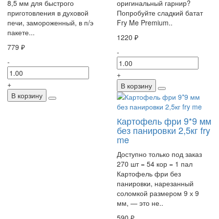
8,5 мм для быстрого
оригинальный гарнир?
приготовления в духовой
Попробуйте сладкий батат
печи, замороженный, в п/э
Fry Me Premium..
пакете...
1220 ₽
779 ₽
-
-
+
+
В корзину
В корзину
Картофель фри 9*9 мм
без панировки 2,5кг fry
me
Доступно только под заказ
270 шт = 54 кор = 1 пал
Картофель фри без
панировки, нарезанный
соломкой размером 9 х 9
мм, — это не..
590 ₽