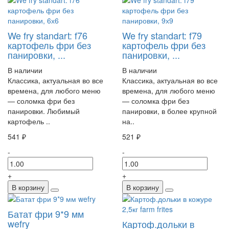
We fry standart: f76
We fry standart: f79
картофель фри без
картофель фри без
панировки, ...
панировки, ...
В наличии
В наличии
Классика, актуальная во все
Классика, актуальная во все
времена, для любого меню
времена, для любого меню
— соломка фри без
— соломка фри без
панировки. Любимый
панировки, в более крупной
картофель ..
на..
541 ₽
521 ₽
-
-
+
+
В корзину
В корзину
Батат фри 9*9 мм
wefry
Картоф.дольки в