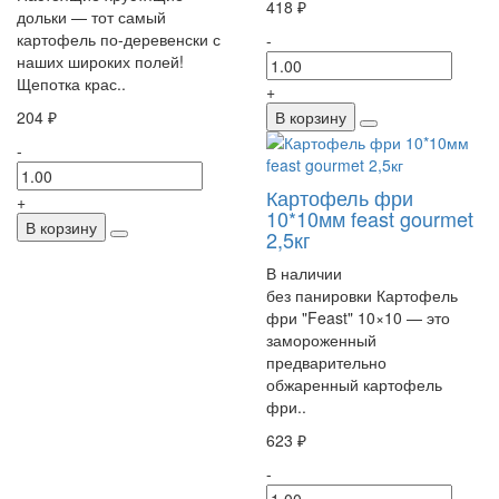
418 ₽
дольки — тот самый
картофель по-деревенски с
-
наших широких полей!
Щепотка крас..
+
204 ₽
В корзину
-
Картофель фри
+
10*10мм feast gourmet
В корзину
2,5кг
В наличии
без панировки Картофель
фри "Feast" 10×10 — это
замороженный
предварительно
обжаренный картофель
фри..
623 ₽
-