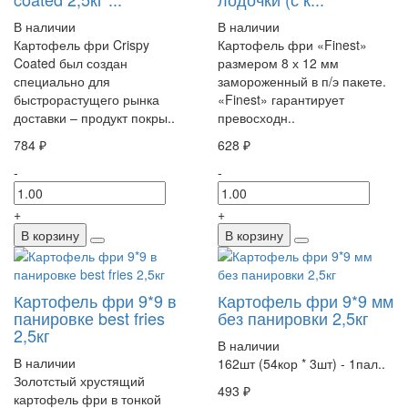
В наличии
В наличии
Картофель фри Crispy
Картофель фри «Finest»
Coated был создан
размером 8 х 12 мм
специально для
замороженный в п/э пакете.
быстрорастущего рынка
«Finest» гарантирует
доставки – продукт покры..
превосходн..
784 ₽
628 ₽
-
-
+
+
В корзину
В корзину
Картофель фри 9*9 в
Картофель фри 9*9 мм
панировке best fries
без панировки 2,5кг
2,5кг
В наличии
В наличии
162шт (54кор * 3шт) - 1пал..
Золотстый хрустящий
493 ₽
картофель фри в тонкой