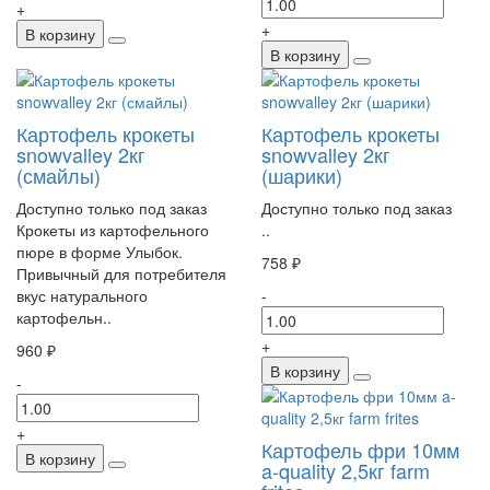
+
+
В корзину
В корзину
Картофель крокеты
Картофель крокеты
snowvalley 2кг
snowvalley 2кг
(смайлы)
(шарики)
Доступно только под заказ
Доступно только под заказ
Крокеты из картофельного
..
пюре в форме Улыбок.
758 ₽
Привычный для потребителя
вкус натурального
-
картофельн..
+
960 ₽
В корзину
-
+
Картофель фри 10мм
В корзину
a-quality 2,5кг farm