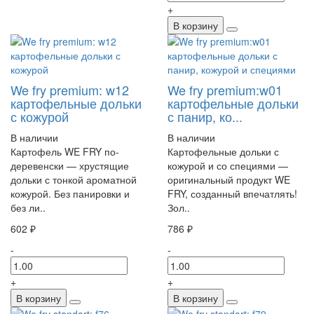
+
В корзину
We fry premium: w12
We fry premium:w01
картофельные дольки
картофельные дольки
с кожурой
с панир, ко...
В наличии
В наличии
Картофель WE FRY по-
Картофельные дольки с
деревенски — хрустящие
кожурой и со специями —
дольки с тонкой ароматной
оригинальный продукт WE
кожурой. Без панировки и
FRY, созданный впечатлять!
без ли..
Зол..
602 ₽
786 ₽
-
-
+
+
В корзину
В корзину