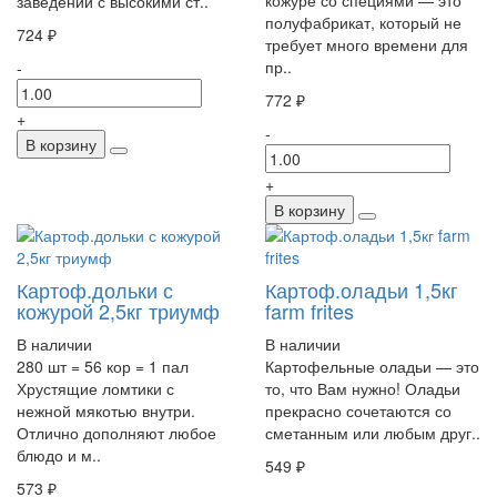
заведений с высокими ст..
полуфабрикат, который не
724 ₽
требует много времени для
пр..
-
772 ₽
+
-
В корзину
+
В корзину
Картоф.дольки с
Картоф.оладьи 1,5кг
кожурой 2,5кг триумф
farm frites
В наличии
В наличии
280 шт = 56 кор = 1 пал
Картофельные оладьи — это
Хрустящие ломтики с
то, что Вам нужно! Оладьи
нежной мякотью внутри.
прекрасно сочетаются со
Отлично дополняют любое
сметанным или любым друг..
блюдо и м..
549 ₽
573 ₽