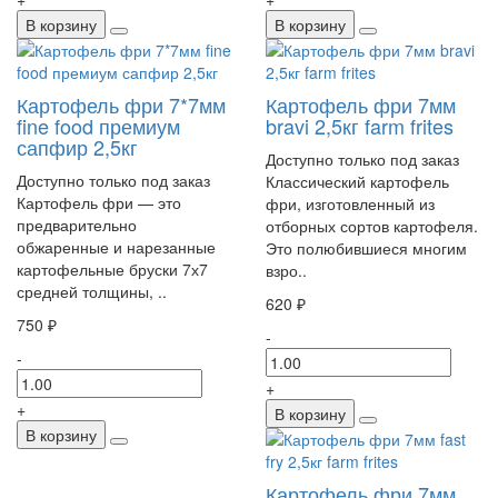
В корзину
В корзину
Картофель фри 7*7мм
Картофель фри 7мм
fine food премиум
bravi 2,5кг farm frites
сапфир 2,5кг
Доступно только под заказ
Доступно только под заказ
Классический картофель
Картофель фри — это
фри, изготовленный из
предварительно
отборных сортов картофеля.
обжаренные и нарезанные
Это полюбившиеся многим
картофельные бруски 7х7
взро..
средней толщины, ..
620 ₽
750 ₽
-
-
+
+
В корзину
В корзину
Картофель фри 7мм