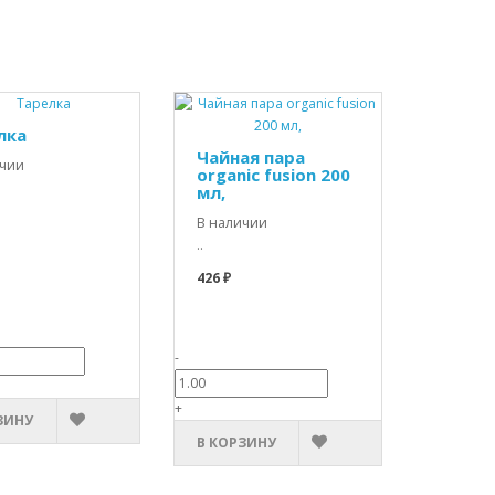
лка
Чайная пара
ичии
organic fusion 200
мл,
В наличии
..
426 ₽
-
+
ЗИНУ
В КОРЗИНУ