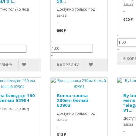
л p.l...
50...
заказ
упно только под
Доступно только под
..
заказ
920 ₽
..
660 ₽
-
-
+
+
В КОР
РЗИНУ
В КОРЗИНУ
na блюдце 160
Bonna чашка
By b
белый 62904
230мл белый
мелк
62903
"eleg
упно только под
81...
Доступно только под
Доступ
заказ
заказ
..
..
318 ₽