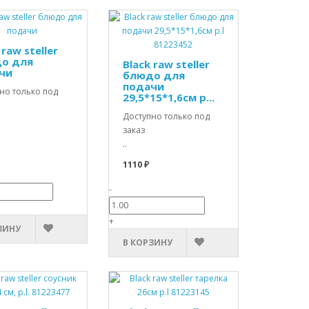
 raw steller
о для
Black raw steller
чи
блюдо для
подачи
но только под
29,5*15*1,6см p...
Доступно только под
заказ
..
1110 ₽
-
+
ЗИНУ
В КОРЗИНУ