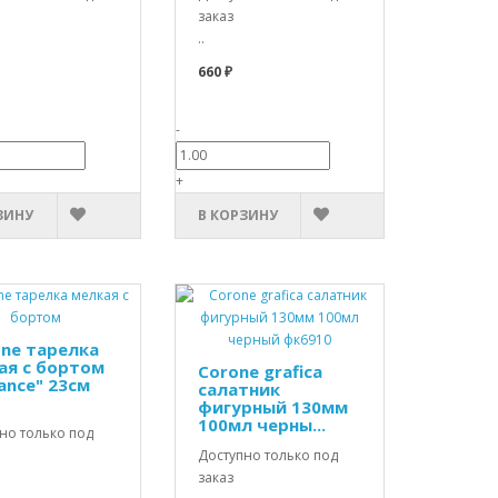
заказ
..
660 ₽
-
+
ЗИНУ
В КОРЗИНУ
one тарелка
ая с бортом
Corone grafica
ance" 23см
салатник
фигурный 130мм
100мл черны...
но только под
Доступно только под
заказ