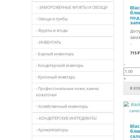
Blac
- ЗАМОРОЖЕННЫЕ ФРУКТЫ И ОВОЩИ
блю
под
- Овощи и грибы
запе
- Фрукты и ягоды
Дост
заказ
- ИНВЕНТАРЬ
..
715 ₽
- Барный инвентарь
-
- Кондитерский инветарь
- Кухонный инветарь
+
В КО
- Профессональные ножи, камни,
ножеточки
- Хозяйственный инвентарь
- КОНДИТЕРСКИЕ ИНГРЕДИЕНТЫ
Bla
- Ароматизаторы
блю
сал