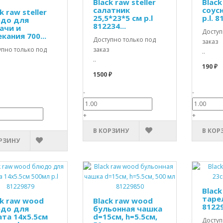
Black raw steller
Black
салатник
соусн
k raw steller
25,5*23*5 см p.l
p.l. 8
до для
812234...
ачи и
Доступ
кания 700...
Доступно только под
заказ
упно только под
заказ
..
..
190 ₽
1500 ₽
-
-
+
+
В КОРЗИНУ
В КОР
РЗИНУ
Blac
тарел
ck raw wood
Black raw wood
8122
до для
бульонная чашка
ата 14х5.5см
d=15см, h=5.5см,
Доступ