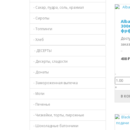
- Сахар, пудра, соль, крахмал
- Сиропы
Alb
300
- Топпинги
фрф
Дост
- Хлеб
заказ
..
- ДЕСЕРТЫ
408 ₽
- Десерты, сладости
- Донаты
-
- Замороженная выпечка
+
- Моти
В КО
- Печенье
- Чизкейки, торты, пирожные
- Шоколадные батончики