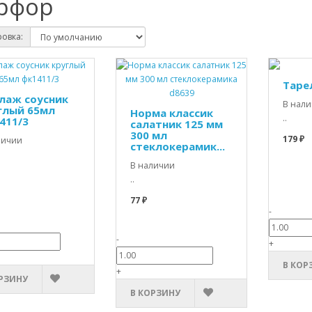
рфор
овка:
Таре
лаж соусник
В нал
глый 65мл
Норма классик
..
411/3
салатник 125 мм
300 мл
179 ₽
личии
стеклокерамик...
В наличии
..
77 ₽
-
-
+
В КОР
+
РЗИНУ
В КОРЗИНУ