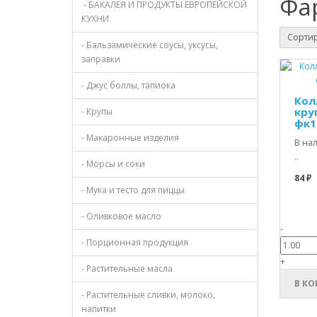
Фа
- БАКАЛЕЯ И ПРОДУКТЫ ЕВРОПЕЙСКОЙ
КУХНИ
Сортир
- Бальзамические соусы, уксусы,
заправки
- Джус боллы, тапиока
Кол
кру
- Крупы
фк1
- Макаронные изделия
В на
..
- Морсы и соки
84 ₽
- Мука и тесто для пиццы
- Оливковое масло
-
- Порционная продукция
+
- Растительные масла
В КО
- Растительные сливки, молоко,
напитки