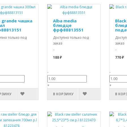
a grande чашка
Alba media
Black
мл
блюдце
блюд
88813151
фрф88813551
пода
упно только под
Доступно только под
Доступ
заказ
заказ
..
..
188 ₽
770 ₽
-
-
+
+
РЗИНУ
В КОРЗИНУ
В КОР