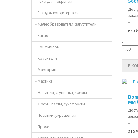
500м
- Гели для покрытия
Дост
- Глазурь кондитерская
заказ
..
- Желеобразователи, загустители
660 ₽
- Какао
-
- Конфитюры
+
- Красители
В КО
- Маргарин
- Мастика
- Начинки, сгущенка, кремы
Bon
мм 
- Орехи, пасты, сухофрукты
Дост
- Посыпки, украшения
заказ
..
- Прочее
212 ₽