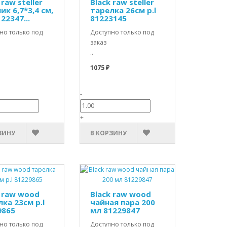
 raw steller
Black raw steller
ик 6,7*3,4 см,
тарелка 26см p.l
122347...
81223145
но только под
Доступно только под
заказ
..
1075 ₽
-
+
ЗИНУ
В КОРЗИНУ
k raw wood
Black raw wood
ка 23см p.l
чайная пара 200
9865
мл 81229847
но только под
Доступно только под