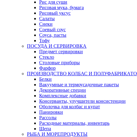
Рис для суши
Рисовая мука, бумага
Рисовый уксус
Салаты
Снеки
Соевый соус
Соуса, пасты
Тофу
ПОСУДА И СЕРВИРОВКА
Предмет сервировки
Стекло
Столовые приборы
Фарфор
ПРОИЗВОДСТВО КОЛБАС И ПОЛУФАБРИКАТ
Белки
Вакуумные и термоусадочные пакеты
Декоративные специи
Комплексные добавки
Консерванты, улучшители консистенции
Оболочка для колбас и купат
Панировки
Рассолы
Расходные материалы, инвентарь
Щепа
РЫБА И МОРЕПРОДУКТЫ