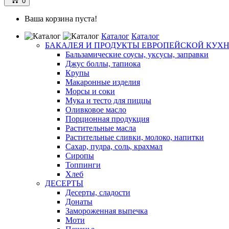
0
Ваша корзина пуста!
Каталог
Каталог
БАКАЛЕЯ И ПРОДУКТЫ ЕВРОПЕЙСКОЙ КУХ
Бальзамические соусы, уксусы, заправки
Джус боллы, тапиока
Крупы
Макаронные изделия
Морсы и соки
Мука и тесто для пиццы
Оливковое масло
Порционная продукция
Растительные масла
Растительные сливки, молоко, напитки
Сахар, пудра, соль, крахмал
Сиропы
Топпинги
Хлеб
ДЕСЕРТЫ
Десерты, сладости
Донаты
Замороженная выпечка
Моти