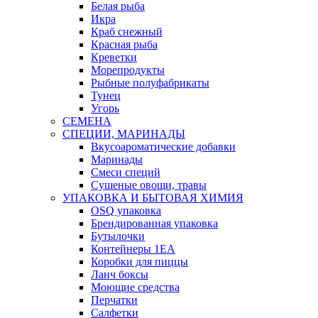
Белая рыба
Икра
Краб снежный
Красная рыба
Креветки
Морепродукты
Рыбные полуфабрикаты
Тунец
Угорь
СЕМЕНА
СПЕЦИИ, МАРИНАДЫ
Вкусоароматические добавки
Маринады
Смеси специй
Сушеные овощи, травы
УПАКОВКА И БЫТОВАЯ ХИМИЯ
OSQ упаковка
Брендированная упаковка
Бутылочки
Контейнеры 1ЕА
Коробки для пиццы
Ланч боксы
Моющие средства
Перчатки
Салфетки