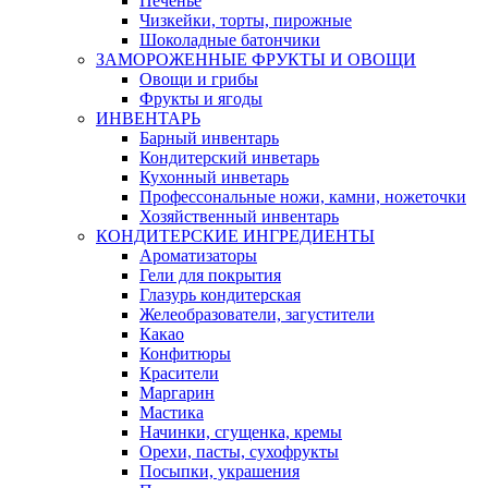
Печенье
Чизкейки, торты, пирожные
Шоколадные батончики
ЗАМОРОЖЕННЫЕ ФРУКТЫ И ОВОЩИ
Овощи и грибы
Фрукты и ягоды
ИНВЕНТАРЬ
Барный инвентарь
Кондитерский инветарь
Кухонный инветарь
Профессональные ножи, камни, ножеточки
Хозяйственный инвентарь
КОНДИТЕРСКИЕ ИНГРЕДИЕНТЫ
Ароматизаторы
Гели для покрытия
Глазурь кондитерская
Желеобразователи, загустители
Какао
Конфитюры
Красители
Маргарин
Мастика
Начинки, сгущенка, кремы
Орехи, пасты, сухофрукты
Посыпки, украшения