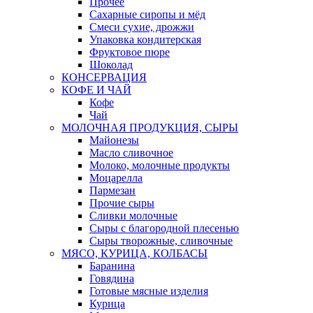
Прочее
Сахарные сиропы и мёд
Смеси сухие, дрожжи
Упаковка кондитерская
Фруктовое пюре
Шоколад
КОНСЕРВАЦИЯ
КОФЕ И ЧАЙ
Кофе
Чай
МОЛОЧНАЯ ПРОДУКЦИЯ, СЫРЫ
Майонезы
Масло сливочное
Молоко, молочные продукты
Моцарелла
Пармезан
Прочие сыры
Сливки молочные
Сыры с благородной плесенью
Сыры творожные, сливочные
МЯСО, КУРИЦА, КОЛБАСЫ
Баранина
Говядина
Готовые мясные изделия
Курица