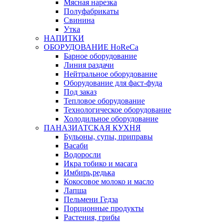
Мясная нарезка
Полуфабрикаты
Свинина
Утка
НАПИТКИ
ОБОРУДОВАНИЕ HoReCa
Барное оборудование
Линия раздачи
Нейтральное оборудование
Оборудование для фаст-фуда
Под заказ
Тепловое оборудование
Технологическое оборудование
Холодильное оборудование
ПАНАЗИАТСКАЯ КУХНЯ
Бульоны, супы, приправы
Васаби
Водоросли
Икра тобико и масага
Имбирь,редька
Кокосовое молоко и масло
Лапша
Пельмени Гедза
Порционные продукты
Растения, грибы