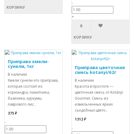
-
КОРЗИНУ
+
В
КОРЗИНУ
Приправа хмели-
сунели, 1кг
Приправа цветочная
смесь kotanyi/62г
В наличии
Хмели сунели-это приправа,
В наличии
которая состоит из
Красота в простоте —
кориандра, пажитника,
цветочная смесь от Kotányi
базилика, куркумы,
Gourmet. Смесь из
лаврового лис..
измельченных ярких
съедобных цвето..
375 ₽
1312 ₽
-
-