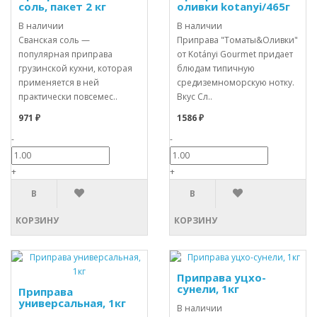
соль, пакет 2 кг
оливки kotanyi/465г
В наличии
В наличии
Сванская соль —
Приправа "Томаты&Оливки"
популярная приправа
от Kotányi Gourmet придает
грузинской кухни, которая
блюдам типичную
применяется в ней
средиземноморскую нотку.
практически повсемес..
Вкус Сл..
971 ₽
1586 ₽
-
-
+
+
В
В
КОРЗИНУ
КОРЗИНУ
Приправа уцхо-
сунели, 1кг
Приправа
универсальная, 1кг
В наличии