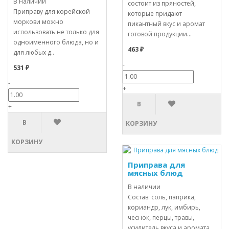
В наличии
состоит из пряностей,
Приправу для корейской
которые придают
моркови можно
пикантный вкус и аромат
использовать не только для
готовой продукции...
одноименного блюда, но и
463 ₽
для любых д..
-
531 ₽
-
+
В
+
В
КОРЗИНУ
КОРЗИНУ
Приправа для
мясных блюд
В наличии
Состав: соль, паприка,
кориандр, лук, имбирь,
чеснок, перцы, травы,
усилитель вкуса и аромата