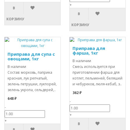
+
В
В
КОРЗИНУ
КОРЗИНУ
Приправа для
фарша, 1кг
Приправа для супа с
овощами, 1кг
В наличии
В наличии
Смесь используется при
Состав: морковь, паприка
приготовлении фарша для
красная, лук репчатый,
котлет, пельменей, беляшей
зелень петрушки, лукпорей,
и чебуреков, люля-кебаб, з..
зелень укропа, сельдерей,..
362 ₽
648 ₽
-
-
+
+
В
В