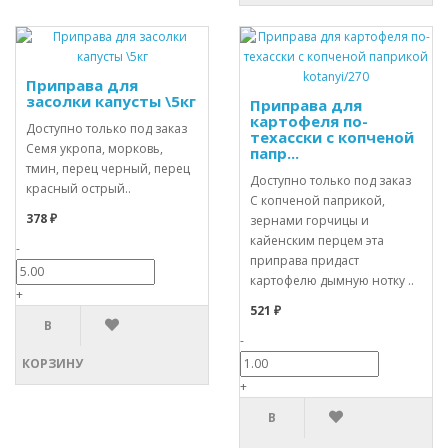
Приправа для
засолки капусты \5кг
Приправа для
картофеля по-
Доступно только под заказ
техасски с копченой
Семя укропа, морковь,
папр...
тмин, перец черный, перец
Доступно только под заказ
красный острый..
С копченой паприкой,
378 ₽
зернами горчицы и
кайенским перцем эта
-
приправа придаст
картофелю дымную нотку ..
+
521 ₽
В
-
КОРЗИНУ
+
В