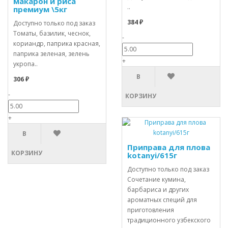
макарон и риса
..
премиум \5кг
384 ₽
Доступно только под заказ
Томаты, базилик, чеснок,
-
кориандр, паприка красная,
паприка зеленая, зелень
+
укропа..
В
306 ₽
-
КОРЗИНУ
+
В
Приправа для плова
КОРЗИНУ
kotanyi/615г
Доступно только под заказ
Сочетание кумина,
барбариса и других
ароматных специй для
приготовления
традиционного узбекского