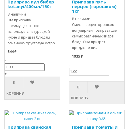
Приправа пул бибер
Приправа пять
kotanyi/400мл/150г
перцев (горошком)
1кг
В наличии
В наличии
Эта приправа
Смесь перцев горошком –
преимущественно
популярная приправа для
используется в турецкой
самых различных видов
кухне и придает блюдам
блюд. Она придает
огненную фруктовую остро..
продуктам пи..
544 ₽
1935 ₽
-
-
+
+
В
В
КОРЗИНУ
КОРЗИНУ
Приправа сванская
Приправа томаты и