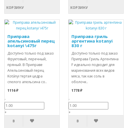
КОРЗИНУ
КОРЗИНУ
Приправа
Приправа гриль
апельсиновый перец
аргентина kotanyi
kotanyi \475г
830 г
Доступно только под заказ
Доступно только под заказ
Фруктовый, перечный,
Приправа Гриль Аргентина
пряный. В Приправе
F идеально подходит для
Апельсиновый перец
маринования всех видов
Kotányi тертая цедра
мяса, так как соль в
спелого апельсина со..
оболочк..
1116 ₽
1778 ₽
-
-
+
+
В
В