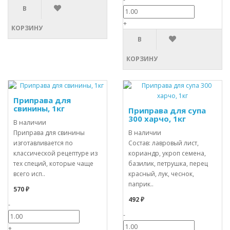
В
+
КОРЗИНУ
В
КОРЗИНУ
Приправа для
свинины, 1кг
Приправа для супа
300 харчо, 1кг
В наличии
Приправа для свинины
В наличии
изготавливается по
Состав: лавровый лист,
классической рецептуре из
кориандр, укроп семена,
тех специй, которые чаще
базилик, петрушка, перец
всего исп..
красный, лук, чеснок,
паприк..
570 ₽
492 ₽
-
-
+