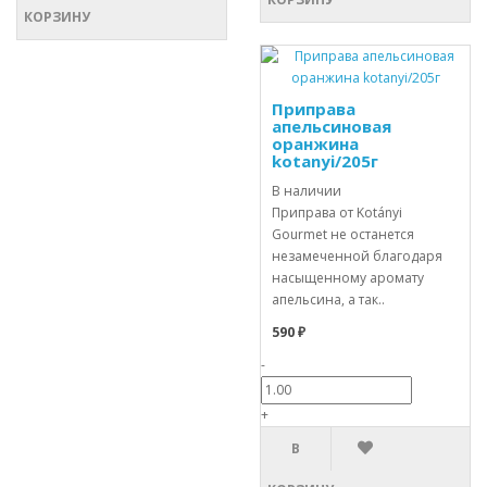
КОРЗИНУ
Приправа
апельсиновая
оранжина
kotanyi/205г
В наличии
Приправа от Kotányi
Gourmet не останется
незамеченной благодаря
насыщенному аромату
апельсина, а так..
590 ₽
-
+
В