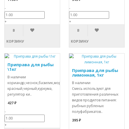
-
-
+
+
В
В
КОРЗИНУ
КОРЗИНУ
Приправа для рыбы
\1кг
Приправа для рыбы
лимонная, 1кг
В наличии
кориандр,чеснок,базилик,морковь,лук,петрушка,укроп,тимьян,перцы
В наличии
красный,черный,куркума,
Смесь используют для
регулятор ки..
приготовления различных
видов продуктов питания:
427 ₽
рыбных рубленых
-
полуфабрикатов..
395 ₽
+
-