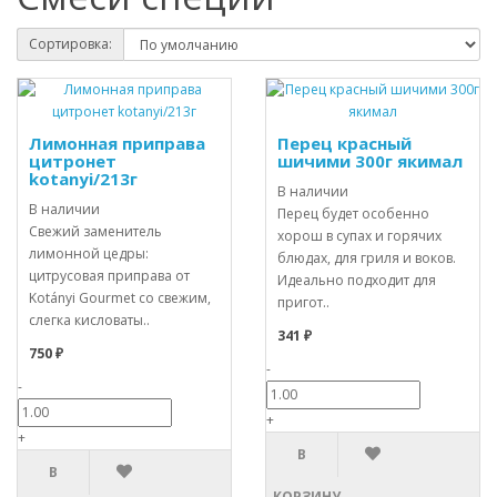
Сортировка:
Лимонная приправа
Перец красный
цитронет
шичими 300г якимал
kotanyi/213г
В наличии
В наличии
Перец будет особенно
Свежий заменитель
хорош в супах и горячих
лимонной цедры:
блюдах, для гриля и воков.
цитрусовая приправа от
Идеально подходит для
Kotányi Gourmet со свежим,
пригот..
слегка кисловаты..
341 ₽
750 ₽
-
-
+
+
В
В
КОРЗИНУ