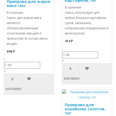
картофеля, 1кг
Приправа для жарки
мяса \2кг
В наличии
В наличии
Смесь используют для
Смесь для жарки мяса
любых блюд из картофеля,
является
супов, запеканки,
сбалансированным
натуральных порционных и
сочетанием овощей и
мелкокусков..
пряностей. В состав смеси
414 ₽
входит ..
-
646 ₽
-
+
В
+
КОРЗИНУ
В
КОРЗИНУ
Приправа для
корейских салатов,
1кг