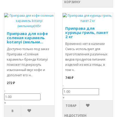
КОРЗИНУ
Приправа для
курицы гриль, пакет
Приправа для кофе
2 кг
соленая карамель
kotanyi (мельни...
Временно нет в наличии
Доступно только под заказ
Смесь используют для
Приправа «Солёная
приготовления различных
карамель» бренда Kotanyi
видов продуктов питания:
поможет подчеркнуть
изделий из мяса птицы, в
изысканный вкус кофе и
том ч..
дополнит его н..
740 ₽
272 ₽
-
-
+
+
ТОВАР
В
НЕДОСТУПЕН