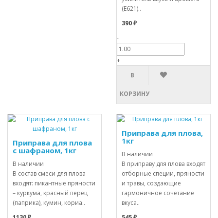
(Е621)..
390 ₽
-
+
В
КОРЗИНУ
Приправа для плова,
1кг
Приправа для плова
с шафраном, 1кг
В наличии
В наличии
В приправу для плова входят
В состав смеси для плова
отборные специи, пряности
входят: пикантные пряности
и травы, создающие
– куркума, красный перец
гармоничное сочетание
(паприка), кумин, кориа..
вкуса..
1130 ₽
545 ₽