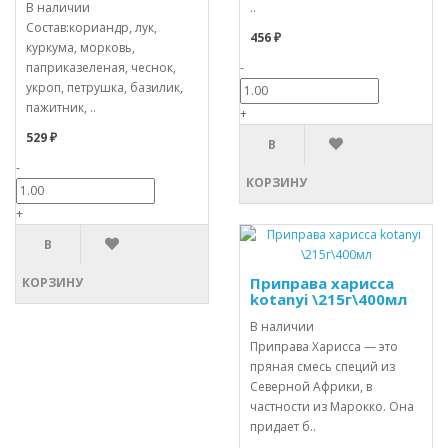
В наличии
..
Состав:кориандр, лук,
456 ₽
куркума, морковь,
паприказеленая, чеснок,
-
укроп, петрушка, базилик,
пажитник, ..
+
529 ₽
В
-
КОРЗИНУ
+
В
Приправа харисса
КОРЗИНУ
kotanyi \215г\400мл
В наличии
Приправа Харисса — это
пряная смесь специй из
Северной Африки, в
частности из Марокко. Она
придает б..