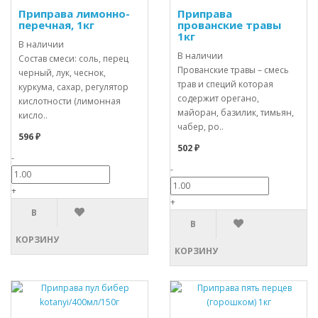
Приправа лимонно-
Приправа
перечная, 1кг
прованские травы
1кг
В наличии
В наличии
Состав смеси: соль, перец
Прованские травы – смесь
черный, лук, чеснок,
трав и специй которая
куркума, сахар, регулятор
содержит орегано,
кислотности (лимонная
майоран, базилик, тимьян,
кисло..
чабер, ро..
596 ₽
502 ₽
-
-
+
+
В
В
КОРЗИНУ
КОРЗИНУ