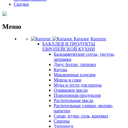
Скидки
Меню
Каталог
Каталог
БАКАЛЕЯ И ПРОДУКТЫ
ЕВРОПЕЙСКОЙ КУХНИ
Бальзамические соусы, уксусы,
заправки
Джус боллы, тапиока
Крупы
Макаронные изделия
Морсы и соки
Мука и тесто для пиццы
Оливковое масло
Порционная продукция
Растительные масла
Растительные сливки, молоко,
напитки
Сахар, пудра, соль, крахмал
Сиропы
Топпинги