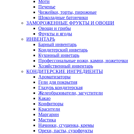
Моти
Печенье
Чизкейки, торты, пирожные
Шоколадные батончики
ЗАМОРОЖЕННЫЕ ФРУКТЫ И ОВОЩИ
Овощи и грибы
Фрукты и ягоды
ИНВЕНТАРЬ
Барный инвентарь
Кондитерский инветарь
Кухонный инветарь
Профессональные ножи, камни, ножеточки
Хозяйственный инвентарь
КОНДИТЕРСКИЕ ИНГРЕДИЕНТЫ
Ароматизаторы
Гели для покрытия
Глазурь кондитерская
Желеобразователи, загустители
Какао
Конфитюры
Красители
Маргарин
Мастика
Начинки, сгущенка, кремы
Орехи, пасты, сухофрукты