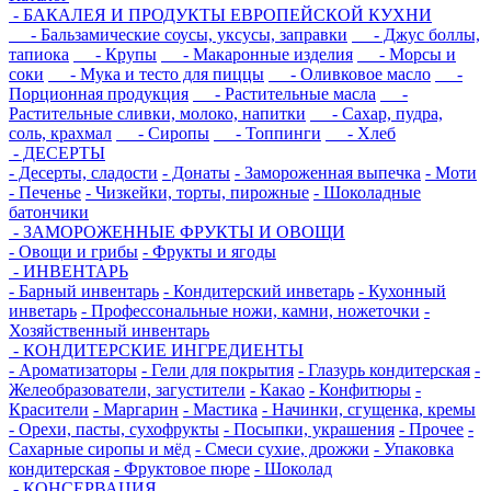
- БАКАЛЕЯ И ПРОДУКТЫ ЕВРОПЕЙСКОЙ КУХНИ
- Бальзамические соусы, уксусы, заправки
- Джус боллы,
тапиока
- Крупы
- Макаронные изделия
- Морсы и
соки
- Мука и тесто для пиццы
- Оливковое масло
-
Порционная продукция
- Растительные масла
-
Растительные сливки, молоко, напитки
- Сахар, пудра,
соль, крахмал
- Сиропы
- Топпинги
- Хлеб
- ДЕСЕРТЫ
- Десерты, сладости
- Донаты
- Замороженная выпечка
- Моти
- Печенье
- Чизкейки, торты, пирожные
- Шоколадные
батончики
- ЗАМОРОЖЕННЫЕ ФРУКТЫ И ОВОЩИ
- Овощи и грибы
- Фрукты и ягоды
- ИНВЕНТАРЬ
- Барный инвентарь
- Кондитерский инветарь
- Кухонный
инветарь
- Профессональные ножи, камни, ножеточки
-
Хозяйственный инвентарь
- КОНДИТЕРСКИЕ ИНГРЕДИЕНТЫ
- Ароматизаторы
- Гели для покрытия
- Глазурь кондитерская
-
Желеобразователи, загустители
- Какао
- Конфитюры
-
Красители
- Маргарин
- Мастика
- Начинки, сгущенка, кремы
- Орехи, пасты, сухофрукты
- Посыпки, украшения
- Прочее
-
Сахарные сиропы и мёд
- Смеси сухие, дрожжи
- Упаковка
кондитерская
- Фруктовое пюре
- Шоколад
- КОНСЕРВАЦИЯ