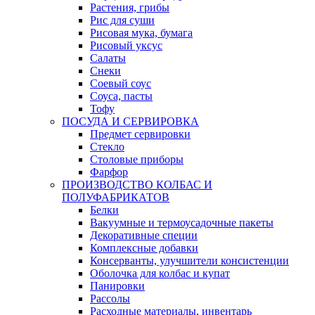
Растения, грибы
Рис для суши
Рисовая мука, бумага
Рисовый уксус
Салаты
Снеки
Соевый соус
Соуса, пасты
Тофу
ПОСУДА И СЕРВИРОВКА
Предмет сервировки
Стекло
Столовые приборы
Фарфор
ПРОИЗВОДСТВО КОЛБАС И
ПОЛУФАБРИКАТОВ
Белки
Вакуумные и термоусадочные пакеты
Декоративные специи
Комплексные добавки
Консерванты, улучшители консистенции
Оболочка для колбас и купат
Панировки
Рассолы
Расходные материалы, инвентарь