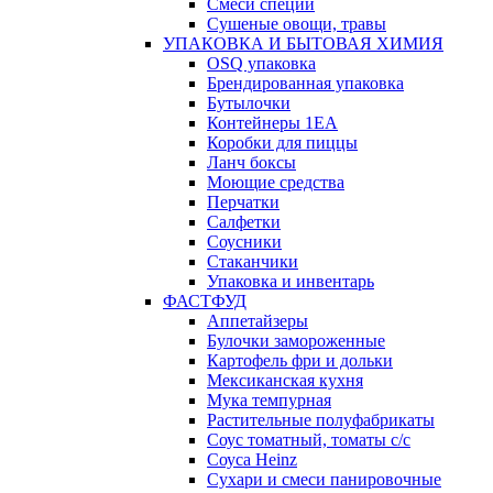
Смеси специй
Сушеные овощи, травы
УПАКОВКА И БЫТОВАЯ ХИМИЯ
OSQ упаковка
Брендированная упаковка
Бутылочки
Контейнеры 1ЕА
Коробки для пиццы
Ланч боксы
Моющие средства
Перчатки
Салфетки
Соусники
Стаканчики
Упаковка и инвентарь
ФАСТФУД
Аппетайзеры
Булочки замороженные
Картофель фри и дольки
Мексиканская кухня
Мука темпурная
Растительные полуфабрикаты
Соус томатный, томаты с/с
Соуса Heinz
Сухари и смеси панировочные