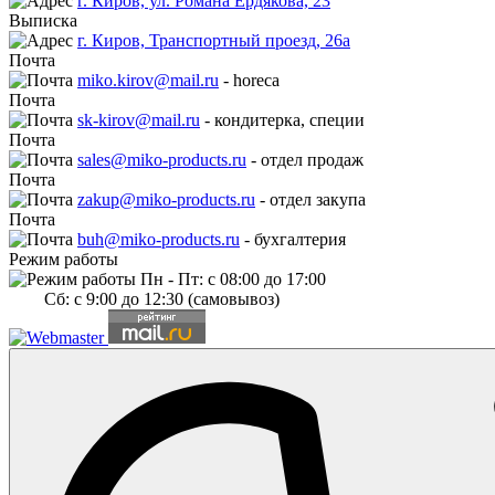
г. Киров, ул. Романа Ердякова, 23
Выписка
г. Киров, Транспортный проезд, 26а
Почта
miko.kirov@mail.ru
- horeca
Почта
sk-kirov@mail.ru
- кондитерка, специи
Почта
sales@miko-products.ru
- отдел продаж
Почта
zakup@miko-products.ru
- отдел закупа
Почта
buh@miko-products.ru
- бухгалтерия
Режим работы
Пн - Пт: с 08:00 до 17:00
Сб: с 9:00 до 12:30 (самовывоз)