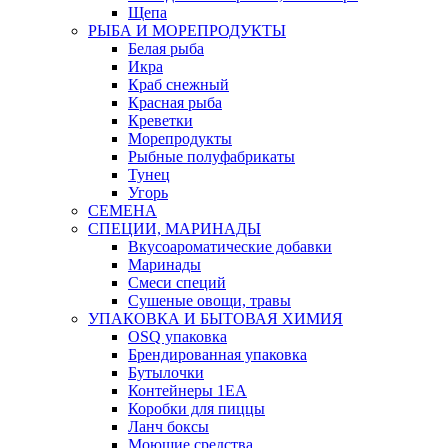
Щепа
РЫБА И МОРЕПРОДУКТЫ
Белая рыба
Икра
Краб снежный
Красная рыба
Креветки
Морепродукты
Рыбные полуфабрикаты
Тунец
Угорь
СЕМЕНА
СПЕЦИИ, МАРИНАДЫ
Вкусоароматические добавки
Маринады
Смеси специй
Сушеные овощи, травы
УПАКОВКА И БЫТОВАЯ ХИМИЯ
OSQ упаковка
Брендированная упаковка
Бутылочки
Контейнеры 1ЕА
Коробки для пиццы
Ланч боксы
Моющие средства