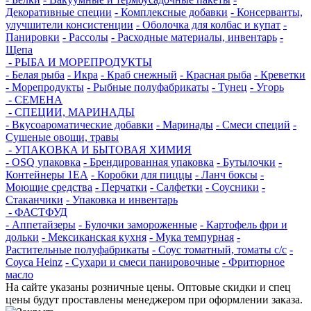
Декоративные специи
- Комплексные добавки
- Консерванты,
улучшители консистенции
- Оболочка для колбас и купат
-
Панировки
- Рассолы
- Расходные материалы, инвентарь
-
Щепа
- РЫБА И МОРЕПРОДУКТЫ
- Белая рыба
- Икра
- Краб снежный
- Красная рыба
- Креветки
- Морепродукты
- Рыбные полуфабрикаты
- Тунец
- Угорь
- СЕМЕНА
- СПЕЦИИ, МАРИНАДЫ
- Вкусоароматические добавки
- Маринады
- Смеси специй
-
Сушеные овощи, травы
- УПАКОВКА И БЫТОВАЯ ХИМИЯ
- OSQ упаковка
- Брендированная упаковка
- Бутылочки
-
Контейнеры 1ЕА
- Коробки для пиццы
- Ланч боксы
-
Моющие средства
- Перчатки
- Салфетки
- Соусники
-
Стаканчики
- Упаковка и инвентарь
- ФАСТФУД
- Аппетайзеры
- Булочки замороженные
- Картофель фри и
дольки
- Мексиканская кухня
- Мука темпурная
-
Растительные полуфабрикаты
- Соус томатный, томаты с/с
-
Соуса Heinz
- Сухари и смеси панировочные
- Фритюрное
масло
На сайте указаны розничные цены. Оптовые скидки и спец
цены будут проставлены менеджером при оформлении заказа.