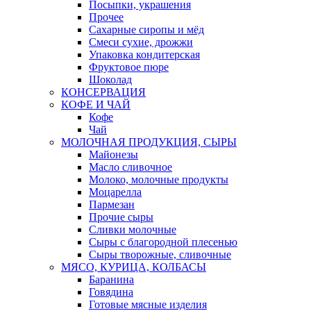
Посыпки, украшения
Прочее
Сахарные сиропы и мёд
Смеси сухие, дрожжи
Упаковка кондитерская
Фруктовое пюре
Шоколад
КОНСЕРВАЦИЯ
КОФЕ И ЧАЙ
Кофе
Чай
МОЛОЧНАЯ ПРОДУКЦИЯ, СЫРЫ
Майонезы
Масло сливочное
Молоко, молочные продукты
Моцарелла
Пармезан
Прочие сыры
Сливки молочные
Сыры с благородной плесенью
Сыры творожные, сливочные
МЯСО, КУРИЦА, КОЛБАСЫ
Баранина
Говядина
Готовые мясные изделия