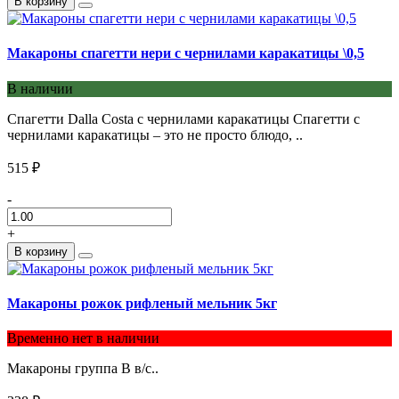
В корзину
Макароны спагетти нери с чернилами каракатицы \0,5
В наличии
Спагетти Dalla Costa с чернилами каракатицы Спагетти с
чернилами каракатицы – это не просто блюдо, ..
515 ₽
-
+
В корзину
Макароны рожок рифленый мельник 5кг
Временно нет в наличии
Макароны группа В в/с..