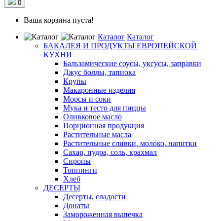
0
Ваша корзина пуста!
Каталог
Каталог
БАКАЛЕЯ И ПРОДУКТЫ ЕВРОПЕЙСКОЙ
КУХНИ
Бальзамические соусы, уксусы, заправки
Джус боллы, тапиока
Крупы
Макаронные изделия
Морсы и соки
Мука и тесто для пиццы
Оливковое масло
Порционная продукция
Растительные масла
Растительные сливки, молоко, напитки
Сахар, пудра, соль, крахмал
Сиропы
Топпинги
Хлеб
ДЕСЕРТЫ
Десерты, сладости
Донаты
Замороженная выпечка