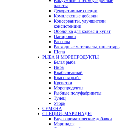
Вакуумные и термоусадочные
пакеты
Декоративные специи
Комплексные добавки
Консерванты, улучшители
консистенции
Оболочка для колбас и купат
Панировки
Рассолы
Расходные материалы, инвентарь
Щепа
РЫБА И МОРЕПРОДУКТЫ
Белая рыба
Икра
Краб снежный
Красная рыба
Креветки
Морепродукты
Рыбные полуфабрикаты
Тунец
Угорь
СЕМЕНА
СПЕЦИИ, МАРИНАДЫ
Вкусоароматические добавки
Маринады