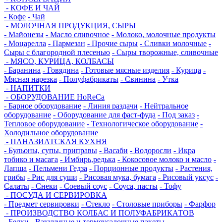
- КОФЕ И ЧАЙ
- Кофе
- Чай
- МОЛОЧНАЯ ПРОДУКЦИЯ, СЫРЫ
- Майонезы
- Масло сливочное
- Молоко, молочные продукты
- Моцарелла
- Пармезан
- Прочие сыры
- Сливки молочные
-
Сыры с благородной плесенью
- Сыры творожные, сливочные
- МЯСО, КУРИЦА, КОЛБАСЫ
- Баранина
- Говядина
- Готовые мясные изделия
- Курица
-
Мясная нарезка
- Полуфабрикаты
- Свинина
- Утка
- НАПИТКИ
- ОБОРУДОВАНИЕ HoReCa
- Барное оборудование
- Линия раздачи
- Нейтральное
оборудование
- Оборудование для фаст-фуда
- Под заказ
-
Тепловое оборудование
- Технологическое оборудование
-
Холодильное оборудование
- ПАНАЗИАТСКАЯ КУХНЯ
- Бульоны, супы, приправы
- Васаби
- Водоросли
- Икра
тобико и масага
- Имбирь,редька
- Кокосовое молоко и масло
-
Лапша
- Пельмени Гедза
- Порционные продукты
- Растения,
грибы
- Рис для суши
- Рисовая мука, бумага
- Рисовый уксус
-
Салаты
- Снеки
- Соевый соус
- Соуса, пасты
- Тофу
- ПОСУДА И СЕРВИРОВКА
- Предмет сервировки
- Стекло
- Столовые приборы
- Фарфор
- ПРОИЗВОДСТВО КОЛБАС И ПОЛУФАБРИКАТОВ
- Белки
- Вакуумные и термоусадочные пакеты
-