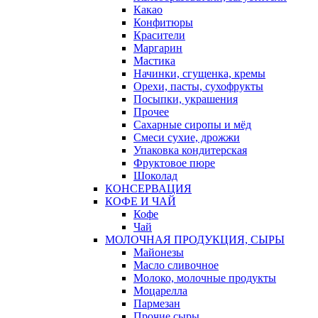
Какао
Конфитюры
Красители
Маргарин
Мастика
Начинки, сгущенка, кремы
Орехи, пасты, сухофрукты
Посыпки, украшения
Прочее
Сахарные сиропы и мёд
Смеси сухие, дрожжи
Упаковка кондитерская
Фруктовое пюре
Шоколад
КОНСЕРВАЦИЯ
КОФЕ И ЧАЙ
Кофе
Чай
МОЛОЧНАЯ ПРОДУКЦИЯ, СЫРЫ
Майонезы
Масло сливочное
Молоко, молочные продукты
Моцарелла
Пармезан
Прочие сыры