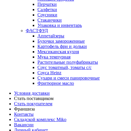
Перчатки
Салфетки
Соусники
Стаканчики
Упаковка и инвентарь
ФАСТФУД
Аппетайзеры
Булочки замороженные
Картофель фри и дольки
Мексиканская кухня
Мука темпурная
Растительные полуфабрикаты
Соус томатный, томаты с/с
Соуса Heinz
Сухари и смеси панировочные
Фритюрное масло
Условия доставки
Стать поставщиком
Стать покупателем
Франшиза
Контакты
Складской комплекс Miko
Вакансии
Личный кабинет