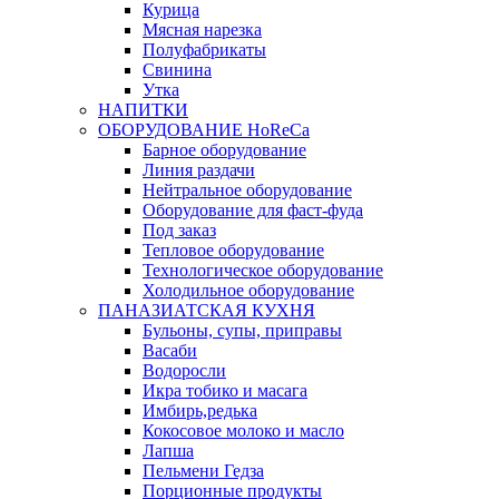
Курица
Мясная нарезка
Полуфабрикаты
Свинина
Утка
НАПИТКИ
ОБОРУДОВАНИЕ HoReCa
Барное оборудование
Линия раздачи
Нейтральное оборудование
Оборудование для фаст-фуда
Под заказ
Тепловое оборудование
Технологическое оборудование
Холодильное оборудование
ПАНАЗИАТСКАЯ КУХНЯ
Бульоны, супы, приправы
Васаби
Водоросли
Икра тобико и масага
Имбирь,редька
Кокосовое молоко и масло
Лапша
Пельмени Гедза
Порционные продукты