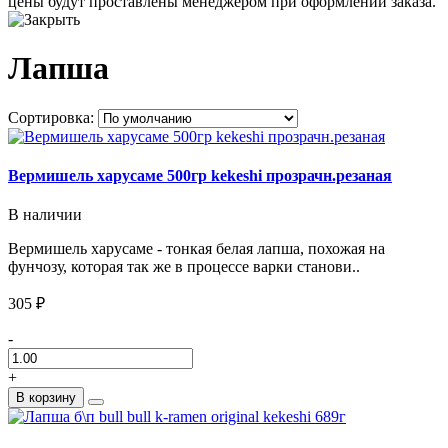
цены будут проставлены менеджером при оформлении заказа.
Лапша
Сортировка:
Вермишель харусаме 500гр kekeshi прозрачн.резаная
В наличии
Вермишель харусаме - тонкая белая лапша, похожая на
фунчозу, которая так же в процессе варки станови..
305 ₽
-
+
В корзину