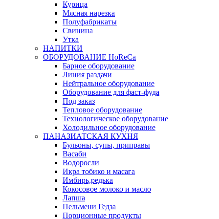
Курица
Мясная нарезка
Полуфабрикаты
Свинина
Утка
НАПИТКИ
ОБОРУДОВАНИЕ HoReCa
Барное оборудование
Линия раздачи
Нейтральное оборудование
Оборудование для фаст-фуда
Под заказ
Тепловое оборудование
Технологическое оборудование
Холодильное оборудование
ПАНАЗИАТСКАЯ КУХНЯ
Бульоны, супы, приправы
Васаби
Водоросли
Икра тобико и масага
Имбирь,редька
Кокосовое молоко и масло
Лапша
Пельмени Гедза
Порционные продукты