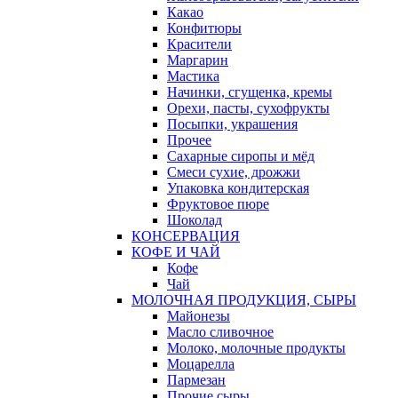
Какао
Конфитюры
Красители
Маргарин
Мастика
Начинки, сгущенка, кремы
Орехи, пасты, сухофрукты
Посыпки, украшения
Прочее
Сахарные сиропы и мёд
Смеси сухие, дрожжи
Упаковка кондитерская
Фруктовое пюре
Шоколад
КОНСЕРВАЦИЯ
КОФЕ И ЧАЙ
Кофе
Чай
МОЛОЧНАЯ ПРОДУКЦИЯ, СЫРЫ
Майонезы
Масло сливочное
Молоко, молочные продукты
Моцарелла
Пармезан
Прочие сыры