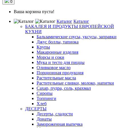
0
Ваша корзина пуста!
Каталог
Каталог
БАКАЛЕЯ И ПРОДУКТЫ ЕВРОПЕЙСКОЙ
КУХНИ
Бальзамические соусы, уксусы, заправки
Джус боллы, тапиока
Крупы
Макаронные изделия
Морсы и соки
Мука и тесто для пиццы
Оливковое масло
Порционная продукция
Растительные масла
Растительные сливки, молоко, напитки
Сахар, пудра, соль, крахмал
Сиропы
Топпинги
Хлеб
ДЕСЕРТЫ
Десерты, сладости
Донаты
Замороженная выпечка