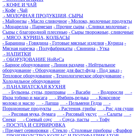
- КОФЕ И ЧАЙ
- Кофе
- Чай
- МОЛОЧНАЯ ПРОДУКЦИЯ, СЫРЫ
- Майонезы
- Масло сливочное
- Молоко, молочные продукты
- Моцарелла
- Пармезан
- Прочие сыры
- Сливки молочные
-
Сыры с благородной плесенью
- Сыры творожные, сливочные
- МЯСО, КУРИЦА, КОЛБАСЫ
- Баранина
- Говядина
- Готовые мясные изделия
- Курица
-
Мясная нарезка
- Полуфабрикаты
- Свинина
- Утка
- НАПИТКИ
- ОБОРУДОВАНИЕ HoReCa
- Барное оборудование
- Линия раздачи
- Нейтральное
оборудование
- Оборудование для фаст-фуда
- Под заказ
-
Тепловое оборудование
- Технологическое оборудование
-
Холодильное оборудование
- ПАНАЗИАТСКАЯ КУХНЯ
- Бульоны, супы, приправы
- Васаби
- Водоросли
-
Икра тобико и масага
- Имбирь,редька
- Кокосовое
молоко и масло
- Лапша
- Пельмени Гедза
-
Порционные продукты
- Растения, грибы
- Рис для суши
- Рисовая мука, бумага
- Рисовый уксус
- Салаты
-
Снеки
- Соевый соус
- Соуса, пасты
- Тофу
- ПОСУДА И СЕРВИРОВКА
- Предмет сервировки
- Стекло
- Столовые приборы
- Фарфор
- ПРОИЗВОДСТВО КОЛБАС И ПОЛУФАБРИКАТОВ