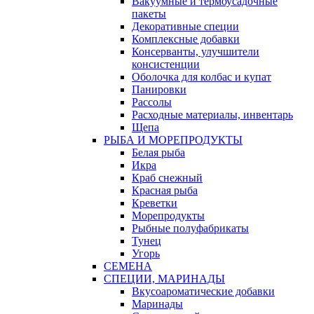
Вакуумные и термоусадочные
пакеты
Декоративные специи
Комплексные добавки
Консерванты, улучшители
консистенции
Оболочка для колбас и купат
Панировки
Рассолы
Расходные материалы, инвентарь
Щепа
РЫБА И МОРЕПРОДУКТЫ
Белая рыба
Икра
Краб снежный
Красная рыба
Креветки
Морепродукты
Рыбные полуфабрикаты
Тунец
Угорь
СЕМЕНА
СПЕЦИИ, МАРИНАДЫ
Вкусоароматические добавки
Маринады