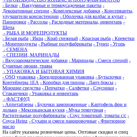
- Белки
- Вакуумные и термоусадочные пакеты
-
Декоративные специи
- Комплексные добавки
- Консерванты,
улучшители консистенции
- Оболочка для колбас и купат
-
Панировки
- Рассолы
- Расходные материалы, инвентарь
-
Щепа
- РЫБА И МОРЕПРОДУКТЫ
- Белая рыба
- Икра
- Краб снежный
- Красная рыба
- Креветки
- Морепродукты
- Рыбные полуфабрикаты
- Тунец
- Угорь
- СЕМЕНА
- СПЕЦИИ, МАРИНАДЫ
- Вкусоароматические добавки
- Маринады
- Смеси специй
-
Сушеные овощи, травы
- УПАКОВКА И БЫТОВАЯ ХИМИЯ
- OSQ упаковка
- Брендированная упаковка
- Бутылочки
-
Контейнеры 1ЕА
- Коробки для пиццы
- Ланч боксы
-
Моющие средства
- Перчатки
- Салфетки
- Соусники
-
Стаканчики
- Упаковка и инвентарь
- ФАСТФУД
- Аппетайзеры
- Булочки замороженные
- Картофель фри и
дольки
- Мексиканская кухня
- Мука темпурная
-
Растительные полуфабрикаты
- Соус томатный, томаты с/с
-
Соуса Heinz
- Сухари и смеси панировочные
- Фритюрное
масло
На сайте указаны розничные цены. Оптовые скидки и спец