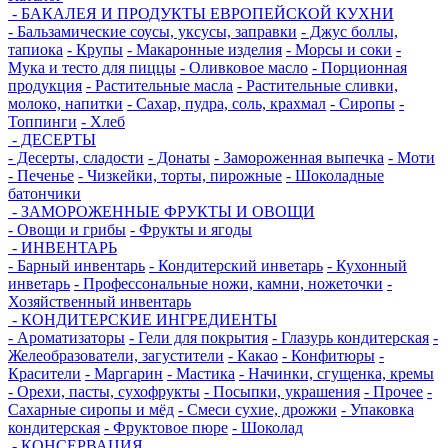
- БАКАЛЕЯ И ПРОДУКТЫ ЕВРОПЕЙСКОЙ КУХНИ
- Бальзамические соусы, уксусы, заправки
- Джус боллы,
тапиока
- Крупы
- Макаронные изделия
- Морсы и соки
-
Мука и тесто для пиццы
- Оливковое масло
- Порционная
продукция
- Растительные масла
- Растительные сливки,
молоко, напитки
- Сахар, пудра, соль, крахмал
- Сиропы
-
Топпинги
- Хлеб
- ДЕСЕРТЫ
- Десерты, сладости
- Донаты
- Замороженная выпечка
- Моти
- Печенье
- Чизкейки, торты, пирожные
- Шоколадные
батончики
- ЗАМОРОЖЕННЫЕ ФРУКТЫ И ОВОЩИ
- Овощи и грибы
- Фрукты и ягоды
- ИНВЕНТАРЬ
- Барный инвентарь
- Кондитерский инветарь
- Кухонный
инветарь
- Профессональные ножи, камни, ножеточки
-
Хозяйственный инвентарь
- КОНДИТЕРСКИЕ ИНГРЕДИЕНТЫ
- Ароматизаторы
- Гели для покрытия
- Глазурь кондитерская
-
Желеобразователи, загустители
- Какао
- Конфитюры
-
Красители
- Маргарин
- Мастика
- Начинки, сгущенка, кремы
- Орехи, пасты, сухофрукты
- Посыпки, украшения
- Прочее
-
Сахарные сиропы и мёд
- Смеси сухие, дрожжи
- Упаковка
кондитерская
- Фруктовое пюре
- Шоколад
- КОНСЕРВАЦИЯ