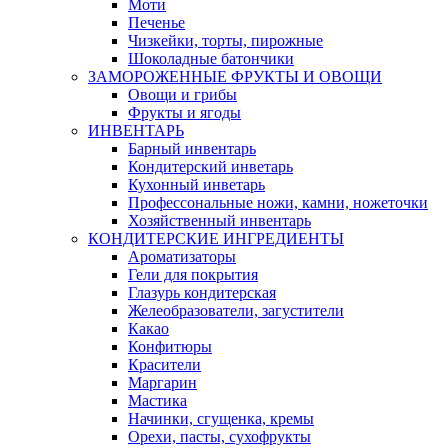
Моти
Печенье
Чизкейки, торты, пирожные
Шоколадные батончики
ЗАМОРОЖЕННЫЕ ФРУКТЫ И ОВОЩИ
Овощи и грибы
Фрукты и ягоды
ИНВЕНТАРЬ
Барный инвентарь
Кондитерский инветарь
Кухонный инветарь
Профессональные ножи, камни, ножеточки
Хозяйственный инвентарь
КОНДИТЕРСКИЕ ИНГРЕДИЕНТЫ
Ароматизаторы
Гели для покрытия
Глазурь кондитерская
Желеобразователи, загустители
Какао
Конфитюры
Красители
Маргарин
Мастика
Начинки, сгущенка, кремы
Орехи, пасты, сухофрукты