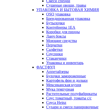
Смеси специй
Сушеные овощи, травы
УПАКОВКА И БЫТОВАЯ ХИМИЯ
OSQ упаковка
Брендированная упаковка
Бутылочки
Контейнеры 1ЕА
Коробки для пиццы
Ланч боксы
Моющие средства
Перчатки
Салфетки
Соусники
Стаканчики
Упаковка и инвентарь
ФАСТФУД
Аппетайзеры
Булочки замороженные
Картофель фри и дольки
Мексиканская кухня
Мука темпурная
Растительные полуфабрикаты
Соус томатный, томаты с/с
Соуса Heinz
Сухари и смеси панировочные