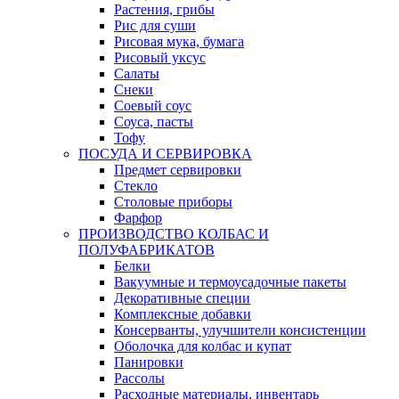
Растения, грибы
Рис для суши
Рисовая мука, бумага
Рисовый уксус
Салаты
Снеки
Соевый соус
Соуса, пасты
Тофу
ПОСУДА И СЕРВИРОВКА
Предмет сервировки
Стекло
Столовые приборы
Фарфор
ПРОИЗВОДСТВО КОЛБАС И
ПОЛУФАБРИКАТОВ
Белки
Вакуумные и термоусадочные пакеты
Декоративные специи
Комплексные добавки
Консерванты, улучшители консистенции
Оболочка для колбас и купат
Панировки
Рассолы
Расходные материалы, инвентарь