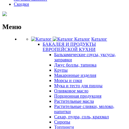
Скидки
Меню
Каталог
Каталог
БАКАЛЕЯ И ПРОДУКТЫ
ЕВРОПЕЙСКОЙ КУХНИ
Бальзамические соусы, уксусы,
заправки
Джус боллы, тапиока
Крупы
Макаронные изделия
Морсы и соки
Мука и тесто для пиццы
Оливковое масло
Порционная продукция
Растительные масла
Растительные сливки, молоко,
напитки
Сахар, пудра, соль, крахмал
Сиропы
Топпинги