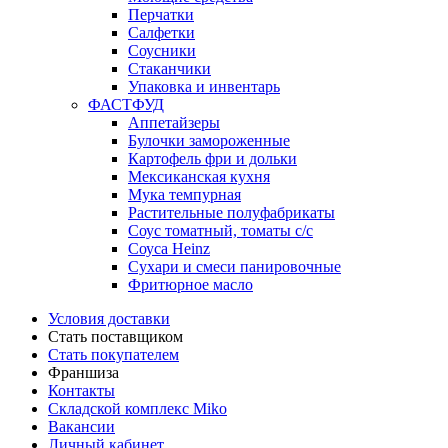
Перчатки
Салфетки
Соусники
Стаканчики
Упаковка и инвентарь
ФАСТФУД
Аппетайзеры
Булочки замороженные
Картофель фри и дольки
Мексиканская кухня
Мука темпурная
Растительные полуфабрикаты
Соус томатный, томаты с/с
Соуса Heinz
Сухари и смеси панировочные
Фритюрное масло
Условия доставки
Стать поставщиком
Стать покупателем
Франшиза
Контакты
Складской комплекс Miko
Вакансии
Личный кабинет