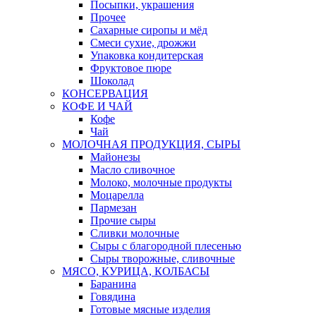
Посыпки, украшения
Прочее
Сахарные сиропы и мёд
Смеси сухие, дрожжи
Упаковка кондитерская
Фруктовое пюре
Шоколад
КОНСЕРВАЦИЯ
КОФЕ И ЧАЙ
Кофе
Чай
МОЛОЧНАЯ ПРОДУКЦИЯ, СЫРЫ
Майонезы
Масло сливочное
Молоко, молочные продукты
Моцарелла
Пармезан
Прочие сыры
Сливки молочные
Сыры с благородной плесенью
Сыры творожные, сливочные
МЯСО, КУРИЦА, КОЛБАСЫ
Баранина
Говядина
Готовые мясные изделия